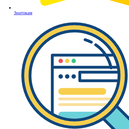
Знатокам