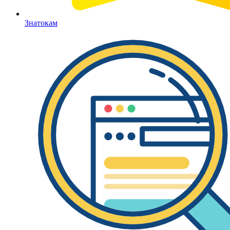
Знатокам